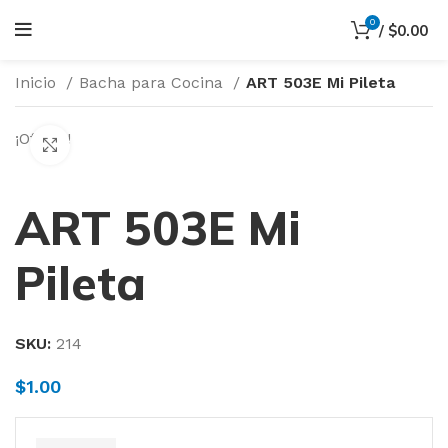
0
/
$
0.00
Inicio
Bacha para Cocina
ART 503E Mi Pileta
¡Oferta!
Haga Click para agrandar
ART 503E Mi
Pileta
SKU:
214
$
1.00