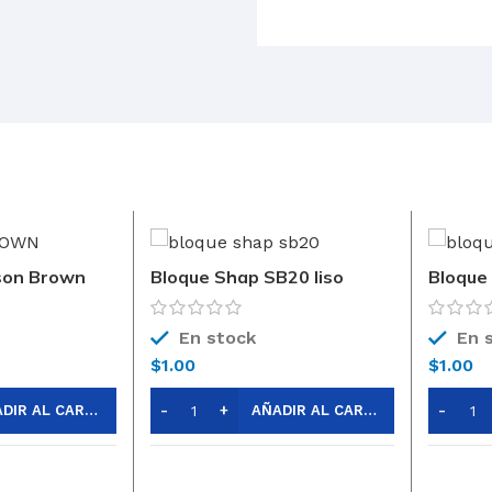
ison Brown
Bloque Shap SB20 liso
Bloque
19x19x39
19X19
En stock
En 
$
1.00
$
1.00
AÑADIR AL CARRITO
AÑADIR AL CARRITO