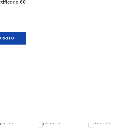
tificado 60
ARRITO