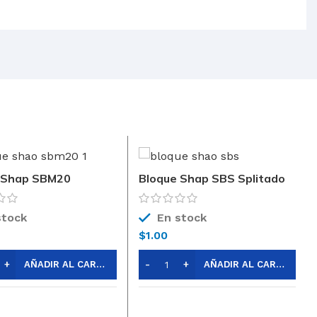
 Shap SBM20
Bloque Shap SBS Splitado
X19
19x19x39
stock
En stock
$
1.00
AÑADIR AL CARRITO
AÑADIR AL CARRITO