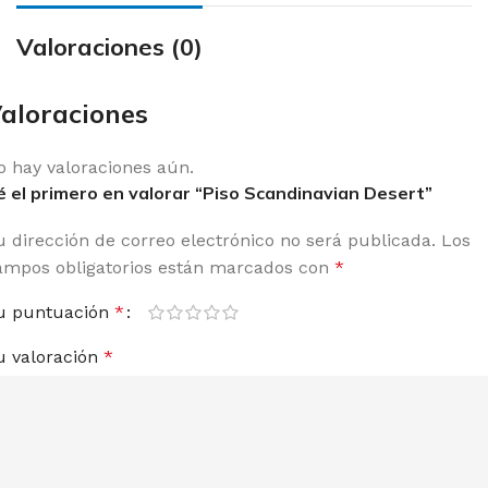
Valoraciones (0)
aloraciones
o hay valoraciones aún.
é el primero en valorar “Piso Scandinavian Desert”
u dirección de correo electrónico no será publicada.
Los
ampos obligatorios están marcados con
*
u puntuación
*
u valoración
*