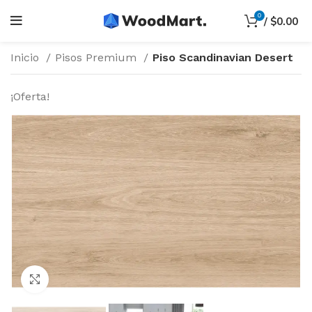
0
/
$
0.00
Inicio
Pisos Premium
Piso Scandinavian Desert
¡Oferta!
Haga Click para agrandar