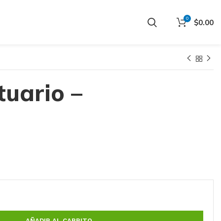
0
$
0.00
tuario –
AÑADIR AL CARRITO