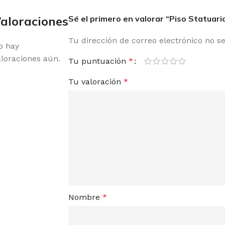
aloraciones
Sé el primero en valorar “Piso Statuario
Tu dirección de correo electrónico no s
o hay
aloraciones aún.
Tu puntuación
*
Tu valoración
*
Nombre
*