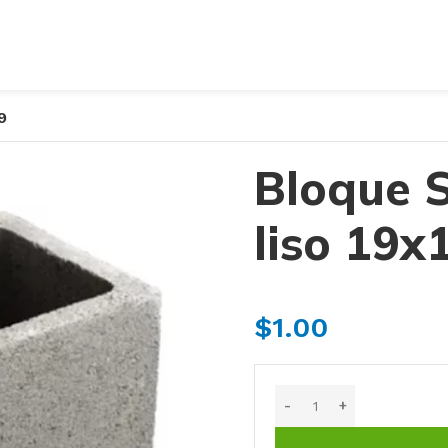
9
Bloque 
liso 19x
$
1.00