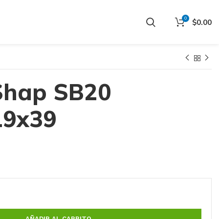
0
$
0.00
Shap SB20
19x39
AÑADIR AL CARRITO