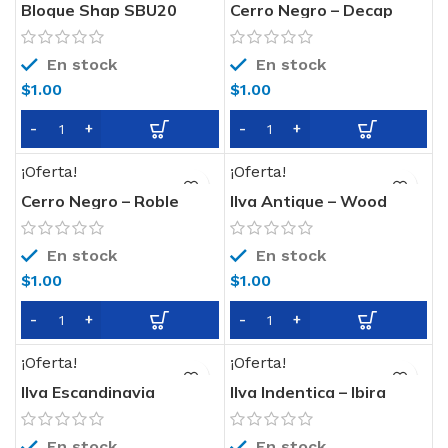
Bloque Shap SBU20
Cerro Negro – Decap
19x19x39
Rectificado 21X120
En stock
En stock
$
1.00
$
1.00
¡Oferta!
¡Oferta!
Cerro Negro – Roble
Ilva Antique – Wood
Rectificado 21×120
Blanco 15×90
En stock
En stock
$
1.00
$
1.00
¡Oferta!
¡Oferta!
Ilva Escandinavia
Ilva Indentica – Ibira
Rectificado – Helsinki
Rectificado
20×120
15×90//22,5×90
En stock
En stock