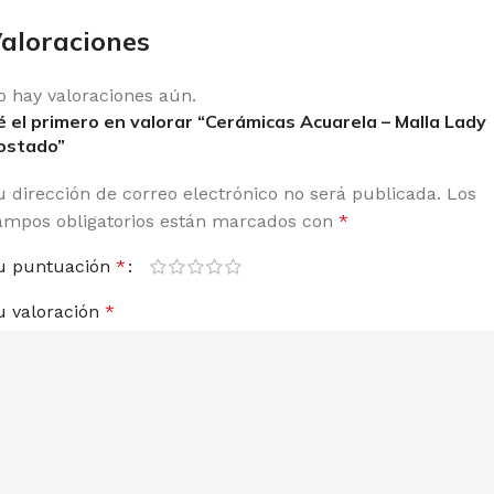
aloraciones
o hay valoraciones aún.
é el primero en valorar “Cerámicas Acuarela – Malla Lady
ostado”
u dirección de correo electrónico no será publicada.
Los
ampos obligatorios están marcados con
*
u puntuación
*
u valoración
*