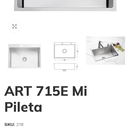
Haga Click para agrandar
ART 715E Mi
Pileta
SKU:
218