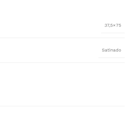
37,5×75
Satinado