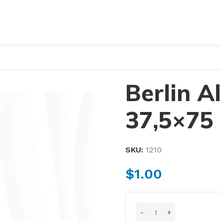
Berlin A
37,5×75
SKU:
1210
$
1.00