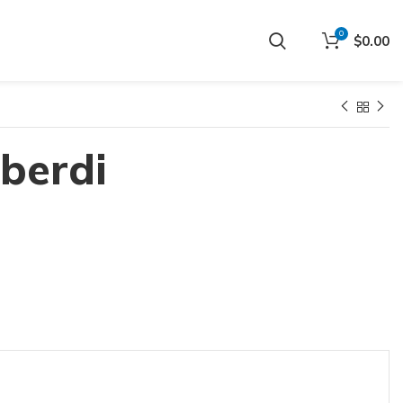
0
$
0.00
lberdi