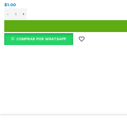
$
1.00
COMPRAR POR WHATSAPP
Utilizamos
cookies
para mejorar su experiencia en nue