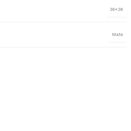
36×36
Mate