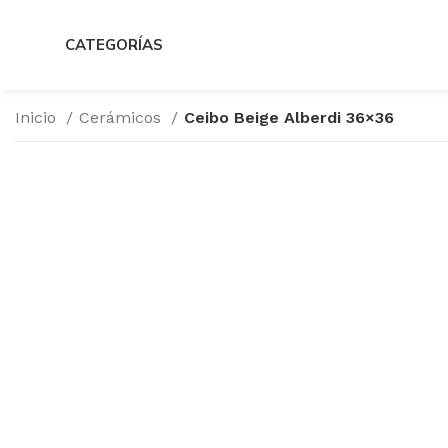
CATEGORÍAS
Inicio
Cerámicos
Ceibo Beige Alberdi 36×36
Haga Click para agrandar