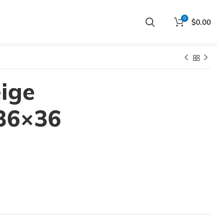
0
$
0.00
ige
 36×36