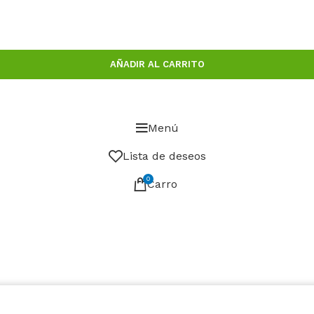
AÑADIR AL CARRITO
Menú
Lista de deseos
0
Carro
stro sitio web. Al navegar por este sitio web, acepta nue