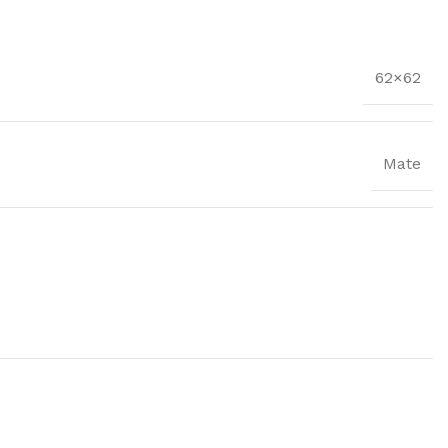
62×62
Mate