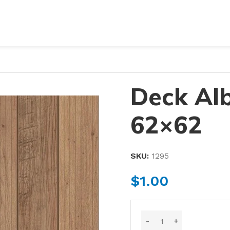
Deck Al
62×62
SKU:
1295
$
1.00