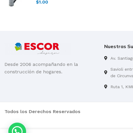
cocina 0411.01-B1
$
1.00
FV
Nuestras Su
Av. Santia
Desde 2006 acompañando en la
Savioli ent
construcción de hogares.
de Circunv
Ruta 1, KM8
Todos los Derechos Reservados