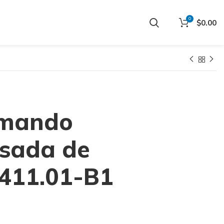
0
$
0.00
mando
sada de
0411.01-B1