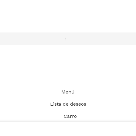
Menú
Lista de deseos
Carro
stro sitio web. Al navegar por este sitio web, acepta nue