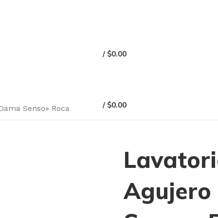
/
$
0.00
/
$
0.00
 «Dama Senso» Roca
Lavatori
Agujero