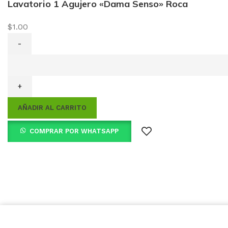
Lavatorio 1 Agujero «Dama Senso» Roca
$
1.00
Lavatorio
1
Agujero
"Dama
AÑADIR AL CARRITO
Senso"
Roca
COMPRAR POR WHATSAPP
cantidad
Utilizamos
cookies
para mejorar su experiencia en nue