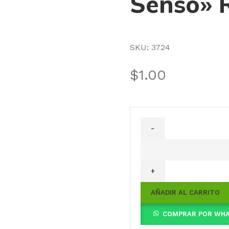
Senso» 
SKU:
3724
$
1.00
Lavatorio
1
Agujero
"Dama
AÑADIR AL CARRITO
Senso"
Roca
COMPRAR POR WH
cantidad