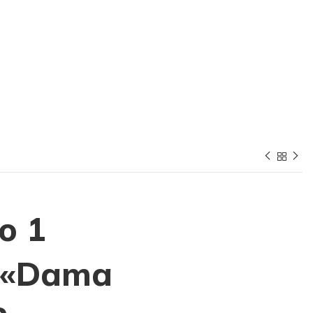
o 1
 «Dama