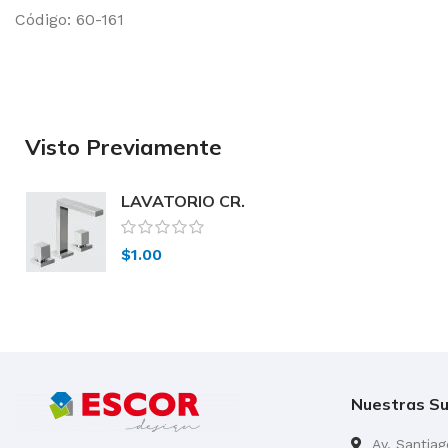
Código: 60-161
Visto Previamente
LAVATORIO CR.
CIERRE CER. 60-
161 Peirano
$
1.00
Nuestras Su
Av. Santia