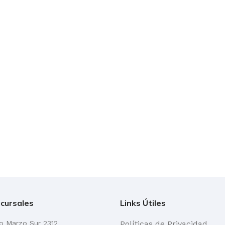
cursales
Links Útiles
go Marzo Sur 2312
Políticas de Privacidad