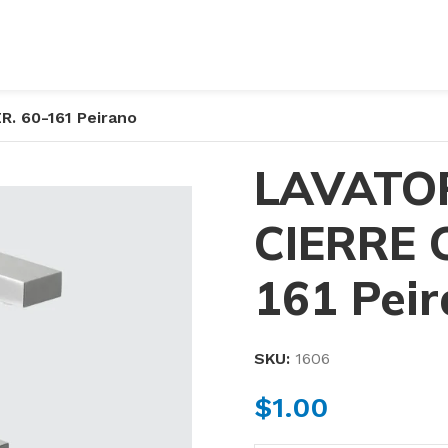
R. 60-161 Peirano
LAVATOR
CIERRE 
161 Pei
SKU:
1606
$
1.00