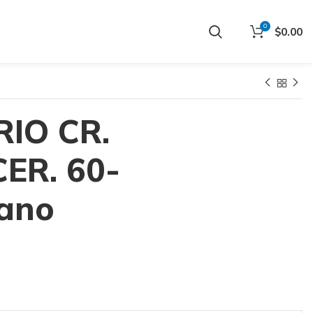
0
$
0.00
IO CR.
CER. 60-
rano