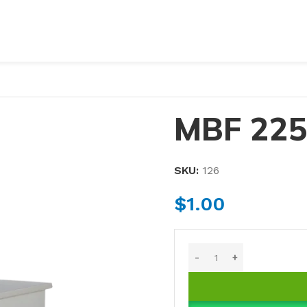
MBF 225 
SKU:
126
$
1.00