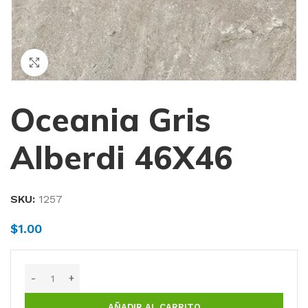
Haga Click para agrandar
Oceania Gris
Alberdi 46X46
SKU:
1257
$
1.00
AÑADIR AL CARRITO