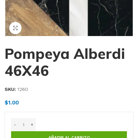
Haga Click para agrandar
Pompeya Alberdi
46X46
SKU:
1260
$
1.00
AÑADIR AL CARRITO