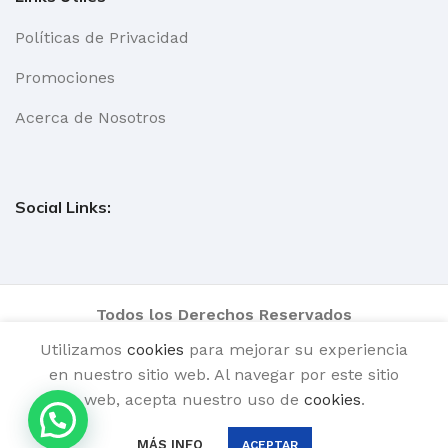
Políticas de Privacidad
Promociones
Acerca de Nosotros
Social Links:
Todos los Derechos Reservados
Utilizamos
cookies
para mejorar su experiencia
en nuestro sitio web. Al navegar por este sitio
web, acepta nuestro uso de
cookies
.
PRF –
0
COPAHUE
$
1.00
AÑADIR A
MÁS INFO
ACEPTAR