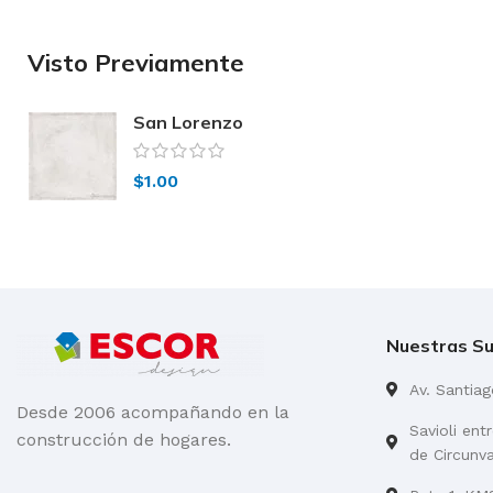
Visto Previamente
San Lorenzo
Jaspe Marfil 58×58
$
1.00
Nuestras Su
Av. Santia
Desde 2006 acompañando en la
Savioli ent
construcción de hogares.
de Circunv