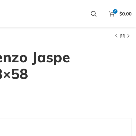
0
$
0.00
enzo Jaspe
8×58