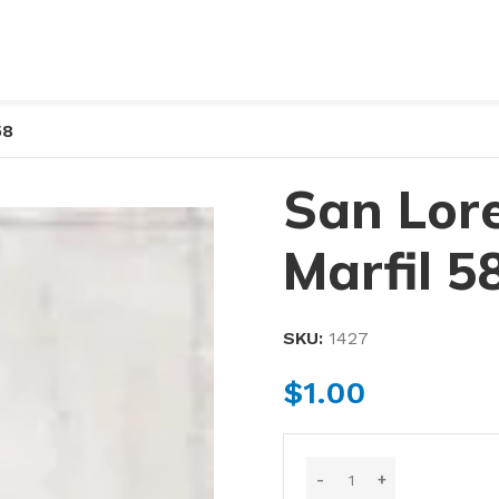
58
San Lor
Marfil 5
SKU:
1427
$
1.00