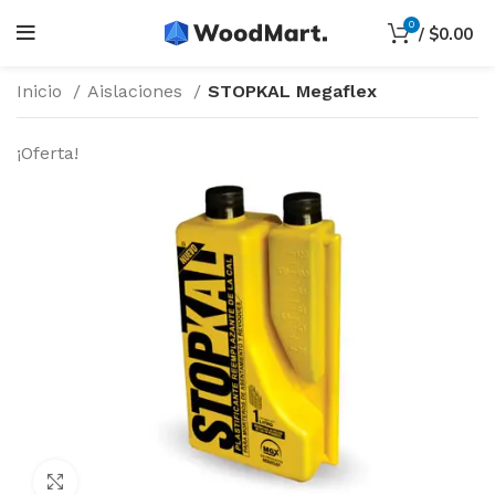
0
/
$
0.00
Inicio
Aislaciones
STOPKAL Megaflex
¡Oferta!
Haga Click para agrandar