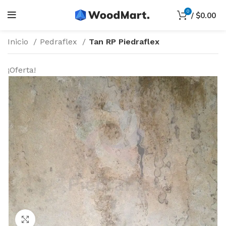
0
/
$
0.00
Inicio
Pedraflex
Tan RP Piedraflex
¡Oferta!
Haga Click para agrandar