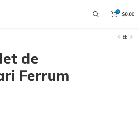
0
$
0.00
det de
ari Ferrum