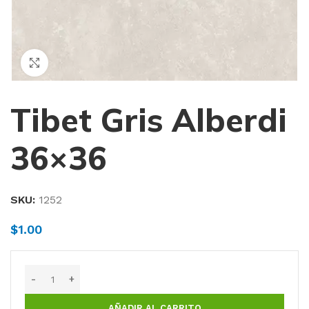
Haga Click para agrandar
Tibet Gris Alberdi
36×36
SKU:
1252
$
1.00
AÑADIR AL CARRITO