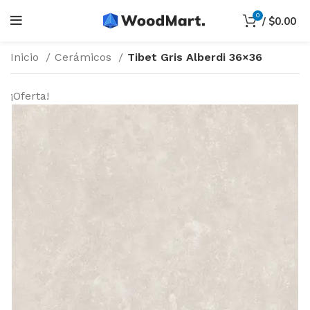
0
/
$
0.00
Inicio
Cerámicos
Tibet Gris Alberdi 36×36
¡Oferta!