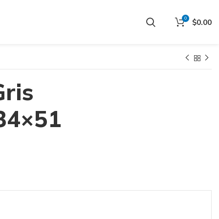
0
$
0.00
ris
 34×51