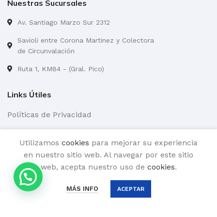
Nuestras Sucursales
Av. Santiago Marzo Sur 2312
Savioli entre Corona Martinez y Colectora
de Circunvalación
Ruta 1, KM84 - (Gral. Pico)
Links Útiles
Políticas de Privacidad
Promociones
Utilizamos
cookies
para mejorar su experiencia
Acerca de Nosotros
en nuestro sitio web. Al navegar por este sitio
web, acepta nuestro uso de
cookies
.
0
MÁS INFO
ACEPTAR
Social Links:
La barra lateral
Menú
Lista de deseos
Carro