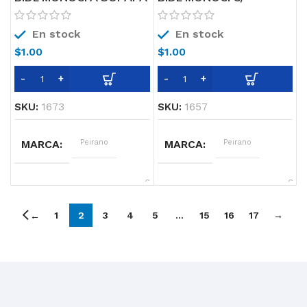
FLUSH CR 305 Peirano
TRANSF. SORIA 70-152
Peirano
En stock
En stock
$
1.00
$
1.00
SKU:
1673
SKU:
1657
MARCA
Peirano
MARCA
Peirano
CARACTERISTICAS
Cierre
CARACTERISTICAS
Cart
Cerámico
de 3
(Con
Transferencia)
1
2
3
4
5
…
15
16
17
→
←
LINEA
Soria
LINEA
Flush
COLOR
Cromo
COLOR
Cromo