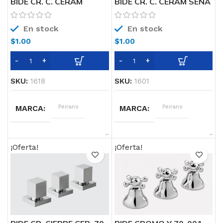
BIDE CR. C. CERAM
BIDE CR. C. CERAM SENA
COUREL LEVER 320/L
70-163 Peirano
Peirano
En stock
En stock
$
1.00
$
1.00
SKU:
1618
SKU:
1601
MARCA
Peirano
MARCA
Peirano
CARACTERISTICAS
Cierre
CARACTERISTICAS
Cierr
cerámico
cerá
¡Oferta!
¡Oferta!
LINEA
Courel Lever
LINEA
Sena
COLOR
Cromo
COLOR
Cromo