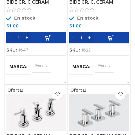
BIDE CR. C CERAM
BIDE CR. C. CERAM
VALENCIA 70-122
COUREL 320 Peirano
Peirano
En stock
En stock
$
1.00
$
1.00
SKU:
1647
SKU:
1622
MARCA
Peirano
MARCA
Peirano
CARACTERISTICAS
Cierre
CARACTERISTICAS
Cierr
cerámico
cerá
¡Oferta!
¡Oferta!
LINEA
Valencia
LINEA
Courel
COLOR
Cromo
COLOR
Cromo