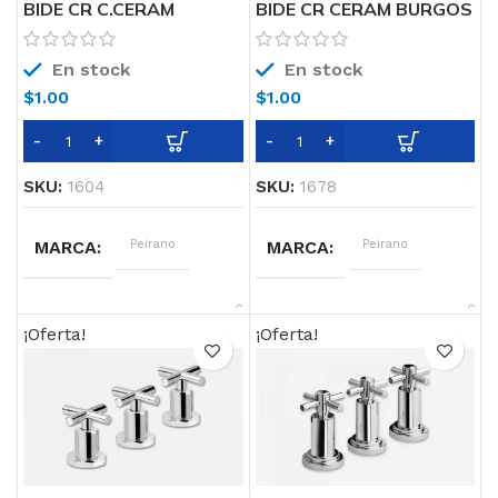
BIDE CR C.CERAM
BIDE CR CERAM BURGOS
CASTILLA 70-153
LEVER 319 Peirano
Peirano
En stock
En stock
$
1.00
$
1.00
SKU:
1604
SKU:
1678
MARCA
Peirano
MARCA
Peirano
CARACTERISTICAS
Cierre
CARACTERISTICAS
Cierr
cerámico
Cerá
¡Oferta!
¡Oferta!
(Con
Tran
LINEA
Castilla
LINEA
Burgos Lever
COLOR
Cromo
COLOR
Cromo