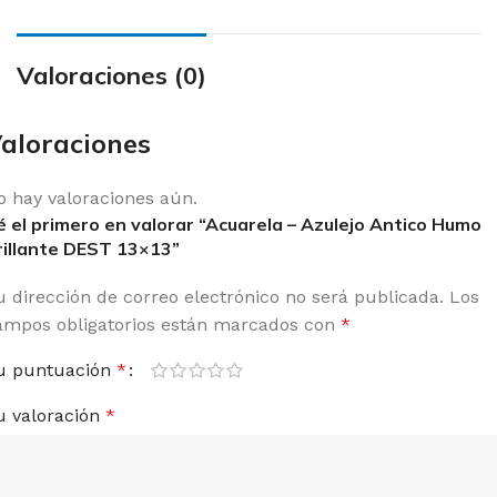
Valoraciones (0)
aloraciones
o hay valoraciones aún.
é el primero en valorar “Acuarela – Azulejo Antico Humo
rillante DEST 13×13”
u dirección de correo electrónico no será publicada.
Los
ampos obligatorios están marcados con
*
u puntuación
*
u valoración
*