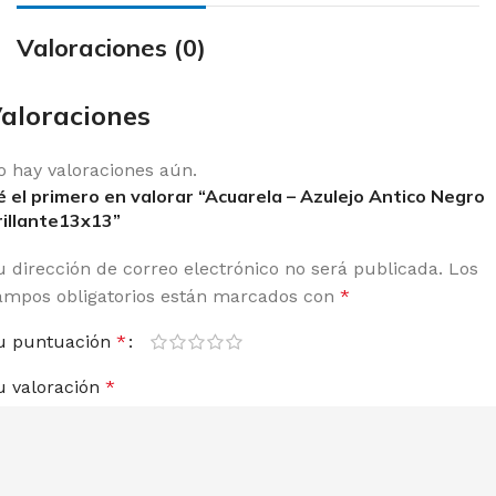
Valoraciones (0)
aloraciones
o hay valoraciones aún.
é el primero en valorar “Acuarela – Azulejo Antico Negro
rillante13x13”
u dirección de correo electrónico no será publicada.
Los
ampos obligatorios están marcados con
*
u puntuación
*
u valoración
*