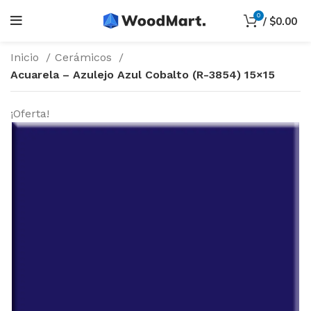
0
/
$
0.00
Inicio
Cerámicos
Acuarela – Azulejo Azul Cobalto (R-3854) 15×15
¡Oferta!