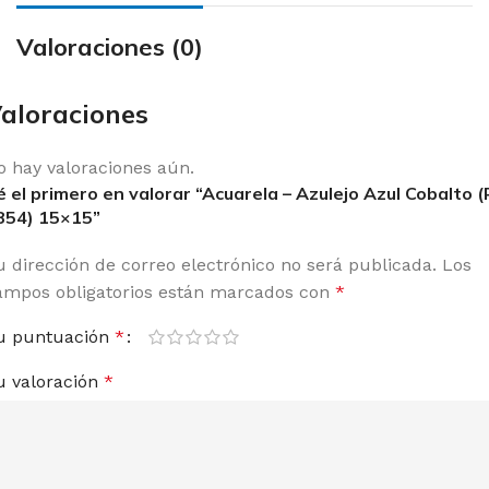
Valoraciones (0)
aloraciones
o hay valoraciones aún.
é el primero en valorar “Acuarela – Azulejo Azul Cobalto (
854) 15×15”
u dirección de correo electrónico no será publicada.
Los
ampos obligatorios están marcados con
*
u puntuación
*
u valoración
*