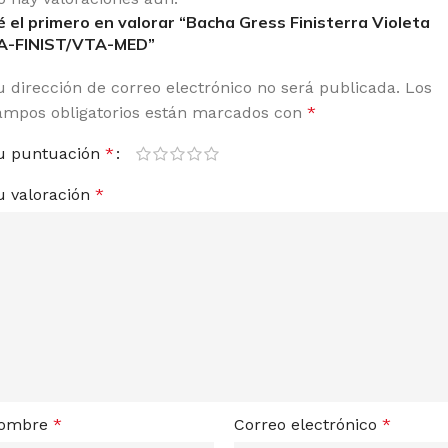
é el primero en valorar “Bacha Gress Finisterra Violeta
A-FINIST/VTA-MED”
u dirección de correo electrónico no será publicada.
Los
ampos obligatorios están marcados con
*
u puntuación
*
u valoración
*
ombre
*
Correo electrónico
*