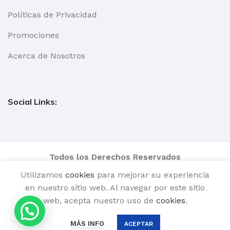
Políticas de Privacidad
Promociones
Acerca de Nosotros
Social Links:
Todos los Derechos Reservados
Utilizamos
cookies
para mejorar su experiencia
en nuestro sitio web. Al navegar por este sitio
Bacha
web, acepta nuestro uso de
cookies
.
Gress
Finisterra
0
$
1.00
AÑADIR
MÁS INFO
ACEPTAR
Violeta BA-