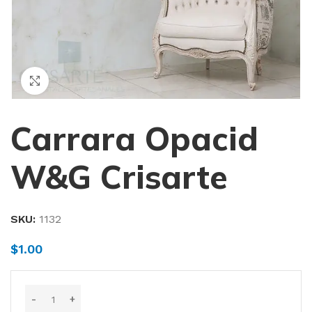
Haga Click para agrandar
Carrara Opacid
W&G Crisarte
SKU:
1132
$
1.00