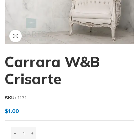
Haga Click para agrandar
Carrara W&B
Crisarte
SKU:
1131
$
1.00