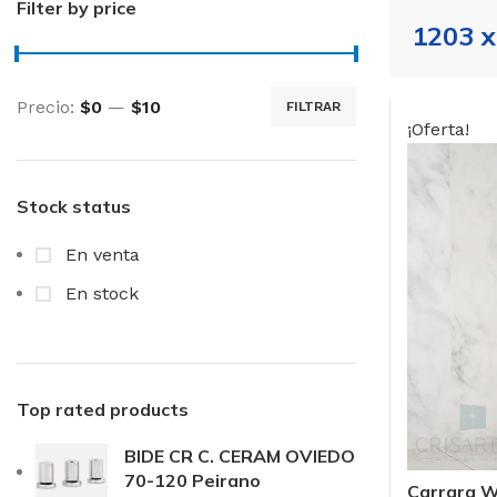
Filter by price
1203 
Precio:
$0
—
$10
FILTRAR
Precio
Precio
¡Oferta!
mínimo
máximo
Stock status
En venta
En stock
Top rated products
BIDE CR C. CERAM OVIEDO
70-120 Peirano
Carrara W