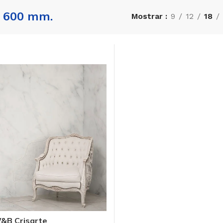
x 600 mm.
Mostrar
9
12
18
&B Crisarte