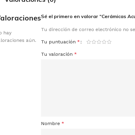
aloraciones
Sé el primero en valorar “Cerámicas Acu
Tu dirección de correo electrónico no s
o hay
aloraciones aún.
Tu puntuación
*
Tu valoración
*
Nombre
*