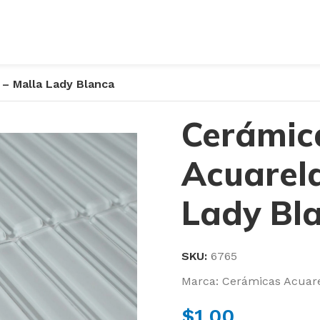
 – Malla Lady Blanca
Cerámic
Acuarela
Lady Bl
SKU:
6765
Marca:
Cerámicas Acuar
$
1.00