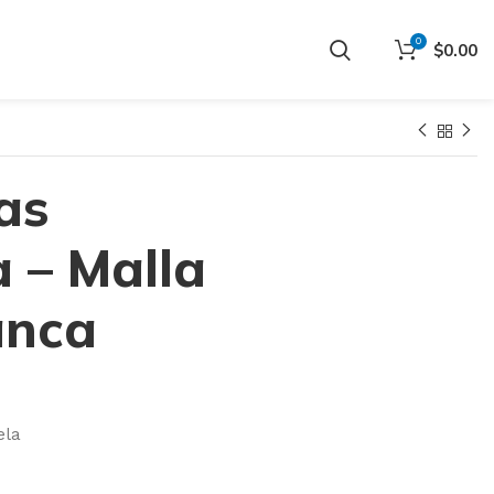
0
$
0.00
as
 – Malla
anca
ela