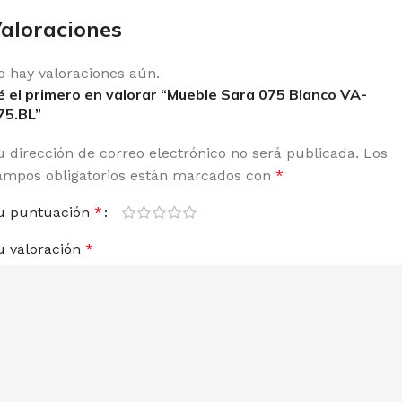
aloraciones
o hay valoraciones aún.
é el primero en valorar “Mueble Sara 075 Blanco VA-
75.BL”
u dirección de correo electrónico no será publicada.
Los
ampos obligatorios están marcados con
*
u puntuación
*
u valoración
*