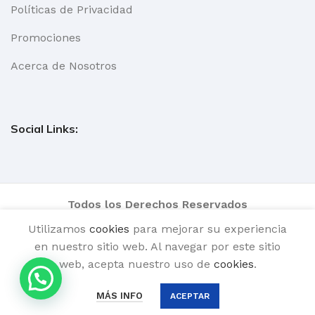
Políticas de Privacidad
Promociones
Acerca de Nosotros
Social Links:
Todos los Derechos Reservados
Utilizamos
cookies
para mejorar su experiencia
en nuestro sitio web. Al navegar por este sitio
web, acepta nuestro uso de
cookies
.
Normandia
0
$
1.00
AÑADIR 
MÁS INFO
ACEPTAR
Blanco
Menú
Lista de deseos
Carro