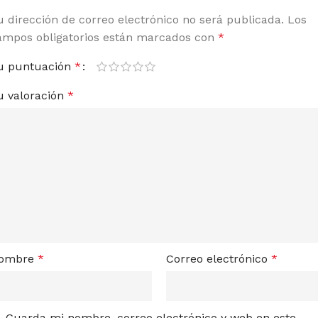
u dirección de correo electrónico no será publicada.
Los
ampos obligatorios están marcados con
*
u puntuación
*
u valoración
*
ombre
*
Correo electrónico
*
Guarda mi nombre, correo electrónico y web en este