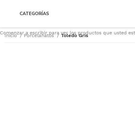
CATEGORÍAS
Comenzar a escribir para ver los productos que usted es
Inicio
Porcelanatos
Toledo Gris
Haga Click para agrandar