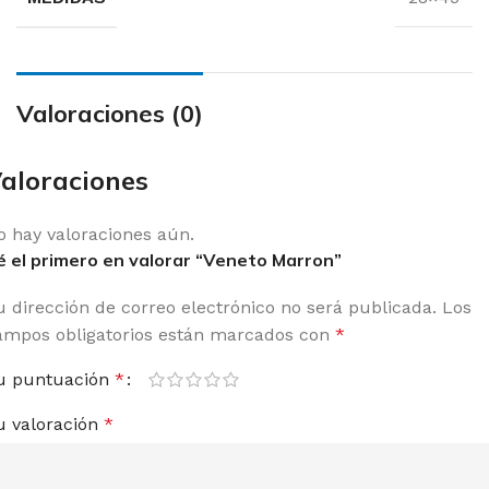
Valoraciones (0)
aloraciones
o hay valoraciones aún.
é el primero en valorar “Veneto Marron”
u dirección de correo electrónico no será publicada.
Los
ampos obligatorios están marcados con
*
u puntuación
*
u valoración
*