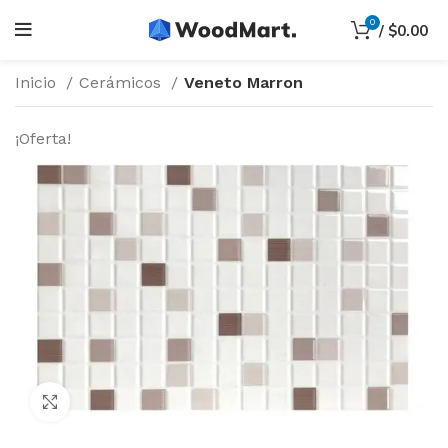
0
/
$
0.00
Inicio
Cerámicos
Veneto Marron
¡Oferta!
Haga Click para agrandar