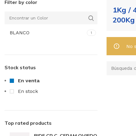
Filter by color
1Kg / 
200Kg
BLANCO
1
No 
Stock status
En venta
En stock
Top rated products
BIDE CR C. CERAM OVIEDO