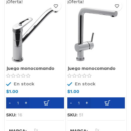
¡Oferta!
¡Oferta!
COLOR
Cromo
COLOR
Cromo
TECNOLOGIA
Cierre
TECNOLOGIA
Cierre
Cerámico
Cerámico
Juego monocomando
Juego monocomando
para mesada de cocina
para mesada de cocina
0411.02-B1 FV
0411.04-39 FV
En stock
En stock
$
1.00
$
1.00
SKU:
16
SKU:
51
MARCA
Fv
MARCA
Fv