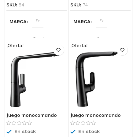
SKU:
84
SKU:
74
MARCA
Fv
MARCA
Fv
LINEA
Temple
LINEA
Puelo
Monocomando
¡Oferta!
¡Oferta!
COLOR
Cromo
COLOR
Acero, Cromo
TECNOLOGIA
Cierre
TECNOLOGIA
Cierre
Cerámico
Cerámico
Juego monocomando
Juego monocomando
para mesada de cocina
para mesada de cocina
0411.04-D8 FV
0411.04-L2 FV
En stock
En stock