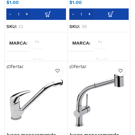
$
1.00
$
1.00
SKU:
22
SKU:
39
MARCA
Fv
MARCA
Fv
LINEA
Aromo
LINEA
Epuyén
¡Oferta!
¡Oferta!
COLOR
Negro Mate,
COLOR
Negro Mate,
Cromo
Cromo
TECNOLOGIA
Cierre
TECNOLOGIA
Cierre
Cerámico
Cerámico
Juego monocomando
Juego monocomando