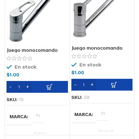
TECNOLOGIA
Cierre
TECNOLOGIA
Cierre
Cerámico
Cerámico
Juego monocomando
Juego monocomando
para mesada de cocina
para mesada de cocina
0411.01-B2 FV
0411.01-B1 FV
En stock
En stock
$
1.00
$
1.00
SKU:
59
SKU:
15
MARCA
Fv
MARCA
Fv
LINEA
Newport
LINEA
Arizona