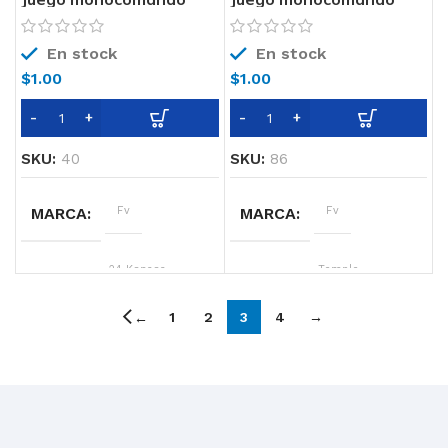
para mesada de cocina
para mesada de cocina
0411.04/24-CR FV
0412-87 FV
En stock
En stock
$
1.00
$
1.00
SKU:
40
SKU:
86
MARCA
Fv
MARCA
Fv
LINEA
24 Kansas
LINEA
Temple
Monocomando
Monocomando
1
2
3
4
→
←
COLOR
Cromo
COLOR
Cromo
TECNOLOGIA
Cierre
TECNOLOGIA
Cierre
Cerámico
Cerámico