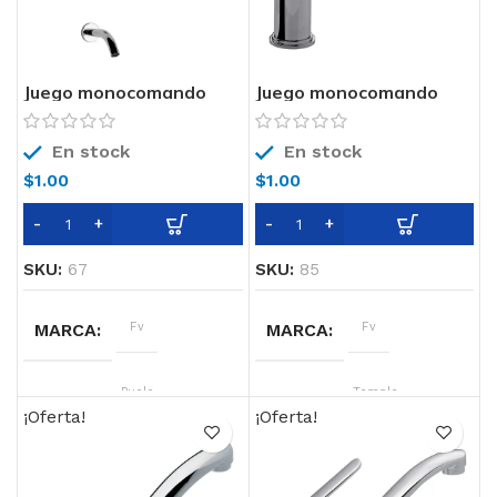
Juego monocomando
Juego monocomando
para bañera y ducha
para mesada de cocina
0106-B5 FV
0411-87 FV
En stock
En stock
$
1.00
$
1.00
SKU:
67
SKU:
85
MARCA
Fv
MARCA
Fv
LINEA
Puelo
LINEA
Temple
Monocomando
¡Oferta!
¡Oferta!
COLOR
Cromo
COLOR
Cromo