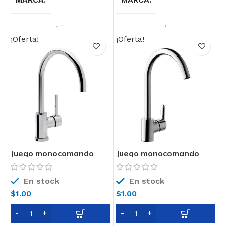
LINEA
Arizona
LINEA
Libby
Monocomando
¡Oferta!
¡Oferta!
COLOR
Cromo
COLOR
Cromo
TECNOLOGIA
Cierre
TECNOLOGIA
Cierre
Cerámico
Cerámico
Juego monocomando
Juego monocomando
para mesada de cocina
para mesada de cocina
0411.04-87 FV
0411.04-B5 FV
En stock
En stock
$
1.00
$
1.00