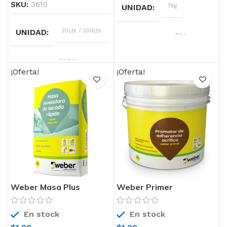
SKU:
3610
UNIDAD
7Kg
UNIDAD
20Lts / 200Lts
SOPORTE
Piso
COLOR
Ambar
COLOR
ver carta
¡Oferta!
¡Oferta!
Weber Masa Plus
Weber Primer
En stock
En stock