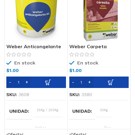
Weber Anticongelante
Weber Carpeta
En stock
En stock
$
1.00
$
1.00
SKU:
3608
SKU:
3580
UNIDAD
25Kg / 250Kg
UNIDAD
30Kg
COLOR
Ambar
SOPORTE
Piso
¡Oferta!
¡Oferta!