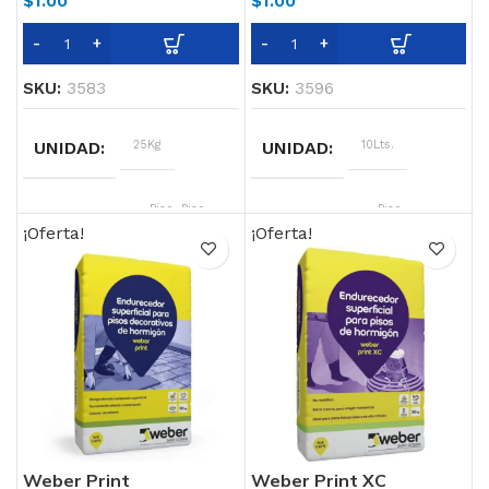
$
1.00
$
1.00
SKU:
3583
SKU:
3596
UNIDAD
25Kg
UNIDAD
10Lts.
SOPORTE
Piso, Piso
SOPORTE
Piso
existente,
¡Oferta!
¡Oferta!
Pared
Interna
COLOR
BLANCO
COLOR
gris
Weber Print
Weber Print XC