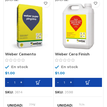
COLOR
gris
Weber Cemento
Weber Cera Finish
Pingüino
En stock
En stock
$
1.00
$
1.00
SKU:
3614
SKU:
3598
UNIDAD
25Kg
UNIDAD
5Lts.