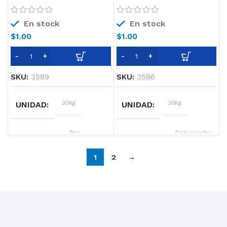
En stock
En stock
$
1.00
$
1.00
SKU:
3589
SKU:
3586
UNIDAD
30Kg
UNIDAD
30Kg
SOPORTE
Piso
SOPORTE
Endurecedor
superficial
no metálico
para pisos
1
2
→
COLOR
ver carta
de hormigón
con alto
contenido
de cuarzo
COLOR
ver carta