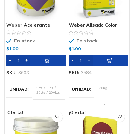
Weber Acelerante
Weber Alisado Color
En stock
En stock
$
1.00
$
1.00
SKU:
3603
SKU:
3584
UNIDAD
1Lts / 5Lts /
UNIDAD
30Kg
20Lts / 200Lts
SOPORTE
Piso
COLOR
Rojizo
¡Oferta!
¡Oferta!
COLOR
ver carta