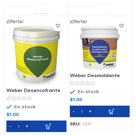
COLOR
BLANCO
SOPORTE
Piso
¡Oferta!
¡Oferta!
COLOR
BLANCO
Weber Desmoldante
Weber Desencofrante
En stock
$
1.00
En stock
$
1.00
SKU:
3591