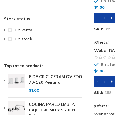
En sto
$
1.00
Stock status
SKU:
3591
En venta
En stock
¡Oferta!
Weber R
En sto
Top rated products
$
1.00
BIDE CR C. CERAM OVIEDO
70-120 Peirano
$
1.00
SKU:
3581
COCINA PARED EMB. P.
¡Oferta!
BAJO CROMO Y 56-001
Weber Ve