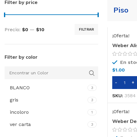
Filter by price
Piso
Precio:
$0
—
$10
FILTRAR
Precio
Precio
¡Oferta!
mínimo
máximo
Weber Ali
Filter by color
En sto
$
1.00
BLANCO
3
SKU:
3584
gris
3
¡Oferta!
incoloro
1
Weber De
ver carta
3