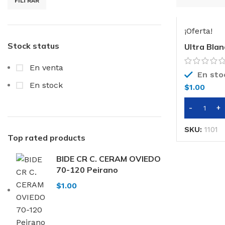
FILTRAR
Precio
Precio
mínimo
máximo
¡Oferta!
Stock status
Ultra Blan
En venta
En sto
En stock
$
1.00
SKU:
1101
Top rated products
BIDE CR C. CERAM OVIEDO
70-120 Peirano
$
1.00