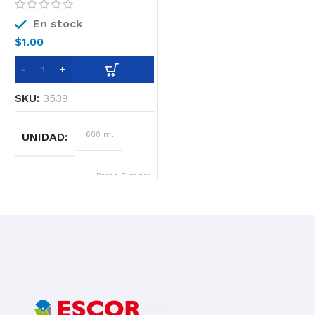
En stock
$
1.00
SKU:
3539
UNIDAD
600 ml
SOPORTE
Pared Exterior,
Fachada,
Piso, Piso
existente,
Pared Interna,
Pared
pintada,
Techo,
Piscina,
Revestimiento
Antiguo