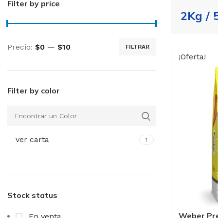
Filter by price
2Kg / 
Precio:
$0
—
$10
FILTRAR
Precio
Precio
¡Oferta!
mínimo
máximo
Filter by color
ver carta
1
Stock status
Weber Pr
En venta