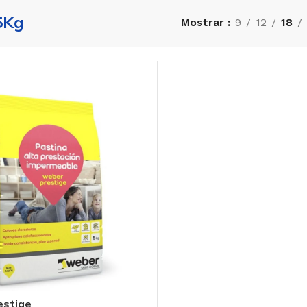
5Kg
Mostrar
9
12
18
estige