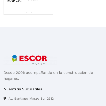
MARCA
LINEA
Cerámica
MEDIDAS EN FORMATO CERÁMICAS
1000
x
300
mm.
,
1200
x
600
mm.
,
130 x
260
mm.
,
600
x
Desde 2006 acompañando en la construcción de
300
mm.
,
hogares.
600
x
850
Nuestras Sucursales
mm.
Av. Santiago Marzo Sur 2312
ESPESOR DE CERÁMICA/PLANCHA
5 mm. línea