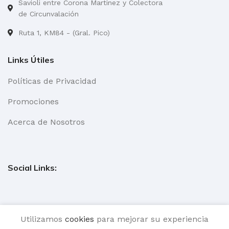
Savioli entre Corona Martinez y Colectora
Color, Deco
Color y
de Circunvalación
PIETRAGLASS
4 mm. línea
Ruta 1, KM84 - (Gral. Pico)
Mirror y Deco
Mirror.
Links Útiles
Políticas de Privacidad
Promociones
Acerca de Nosotros
Social Links:
Utilizamos
cookies
para mejorar su experiencia
Todos los Derechos Reservados