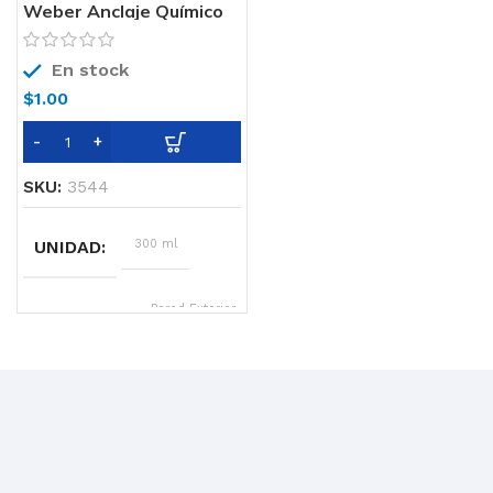
Weber Anclaje Químico
En stock
$
1.00
SKU:
3544
UNIDAD
300 ml
SOPORTE
Pared Exterior,
Fachada,
Fundaciones,
Piso, Piso
existente,
Pared Interna,
Pared
pintada,
Techo, Techo
de chapas,
Revestimiento
Antiguo