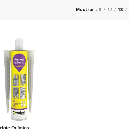
l
Mostrar
9
12
18
laje Químico