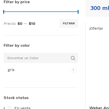
Filter by price
300 m
Precio:
$0
—
$10
FILTRAR
Precio
Precio
¡Oferta!
mínimo
máximo
Filter by color
gris
1
Stock status
Weber Anc
En venta