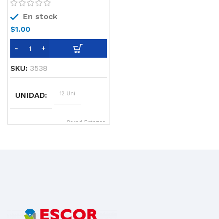
En stock
$
1.00
SKU:
3538
UNIDAD
12 Uni
SOPORTE
Pared Exterior,
Fachada,
Piso, Piso
existente,
Pared Interna,
Pared
pintada,
Techo,
Revestimiento
Antiguo
COLOR
Transparente y